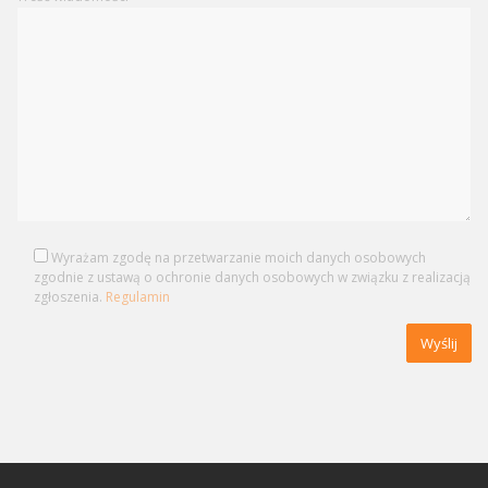
Wyrażam zgodę na przetwarzanie moich danych osobowych
zgodnie z ustawą o ochronie danych osobowych w związku z realizacją
zgłoszenia.
Regulamin