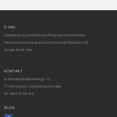
O NAS
Zajmujemy się profesjonalną fotografią nieruchomości.
Tworzymy wirtualne spacery w technologii Matterport 3D
Google Street View
KONTAKT
ul. Henryka Rodakowskiego 1/1,
71-345 Szczecin, Zachodniopomorskie
tel. +48 518 763 416
BLOG